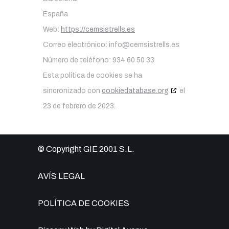
España
Web:
https://cemsistrells.es
Correo electrónico:
info@cemsistrells.es
Número de teléfono: 934 60 50 33
Esta política de cookies se ha
sincronizado con
cookiedatabase.org
el
23 de febrero de 2023.
© Copyright GIE 2001 S.L.
AVÍS LEGAL
POLÍTICA DE COOKIES